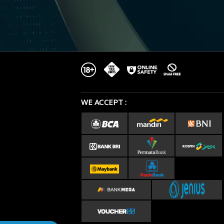
WE ACCEPT :