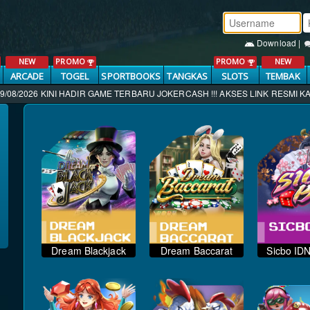
Download |
NEW
PROMO
PROMO
NEW
ARCADE
TOGEL
SPORTBOOKS
TANGKAS
SLOTS
TEMBAK
IKAN
026
KINI HADIR GAME TERBARU JOKERCASH !!! AKSES LINK RESMI KAMI : n
Dream Blackjack
Dream Baccarat
Sicbo ID