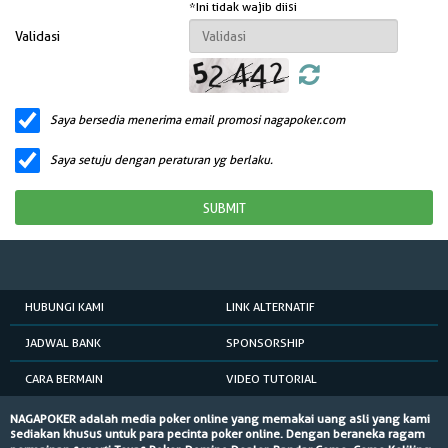
*Ini tidak wajib diisi
NEW
Validasi
TANGKAS
RTP
DEPOSIT
Saya bersedia menerima email promosi nagapoker.com
WITHDRAW
Saya setuju dengan peraturan yg berlaku.
PROMOSI
DOWNLOAD
REFERRAL
HUBUNGI KAMI
LINK ALTERNATIF
JACKPOT
JADWAL BANK
SPONSORSHIP
CARA BERMAIN
VIDEO TUTORIAL
VIP MEMBER
NAGAPOKER
adalah media poker online yang memakai uang asli yang kami
HUBUNGI KAMI
sediakan khusus untuk para pecinta poker online. Dengan beraneka ragam