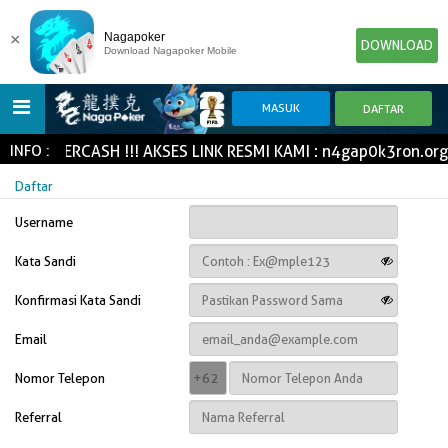
×
Nagapoker
DOWNLOAD
Download Nagapoker Mobile
BARU JOKERCASH !!! AKSES LINK RESMI KAMI : n4gap0k3ron.o
INFO :
HOME
Daftar
Username
POKER
SLOT GAME
IDN E-LOTTERY
Kata Sandi
NEW
NEW
Konfirmasi Kata Sandi
SPORTBOOK
LIVE CASINO
IDNLIVE
NEW
Email
TOGEL
ESPORTS
ARCADE
Nomor Telepon
NEW
NEW
NEW
Referral
IDNTRADE
TEMBAK IKAN
IDNRAFFLE